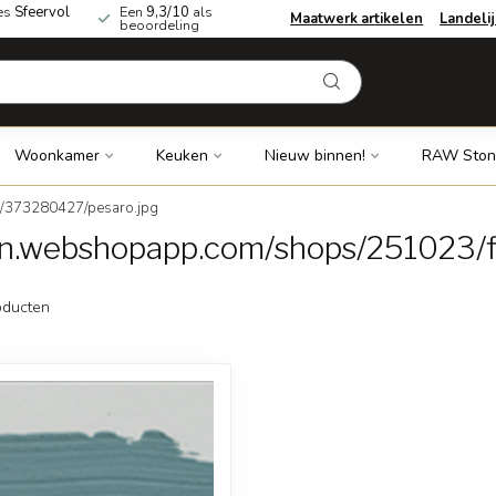
es
Sfeervol
Een
9,3/10
als
Maatwerk artikelen
Landeli
beoordeling
Woonkamer
Keuken
Nieuw binnen!
RAW Ston
s/373280427/pesaro.jpg
dn.webshopapp.com/shops/251023/f
ducten