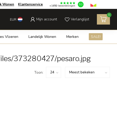
jk Wonen
Klantenservice
9.3
+1650
beoordelingen
0
Mijn account
Verlanglijst
EUR
es Vloeren
Landelijk Wonen
Merken
SALE!
iles/373280427/pesaro.jpg
Toon: