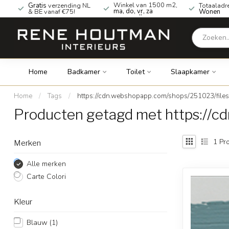
Winkel van 1500 m2,
Gratis
verzending NL
Totaaladr
ma, do, vr, za
& BE vanaf €75!
Wonen
geopend!
Home
Badkamer
Toilet
Slaapkamer
Home
/
Tags
/
https://cdn.webshopapp.com/shops/251023/file
Producten getagd met https://c
1
Pro
Merken
Alle merken
Carte Colori
Kleur
Blauw
(1)