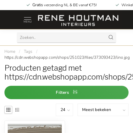
Gratis
verzending NL & BE vanaf €75!
Winke
MENU
Home
/
Tags
/
https://cdn.webshopapp.com/shops/251023/files/373093423/lino.jpg
Producten getagd met
https://cdn.webshopapp.com/shops/2
Filters