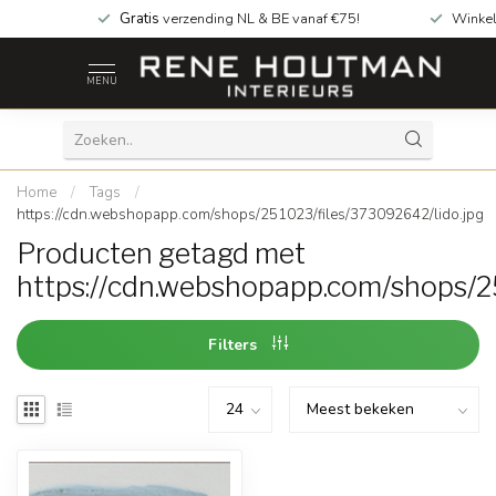
Gratis
verzending NL & BE vanaf €75!
Winkel
MENU
Home
/
Tags
/
https://cdn.webshopapp.com/shops/251023/files/373092642/lido.jpg
Producten getagd met
https://cdn.webshopapp.com/shops/2
Filters