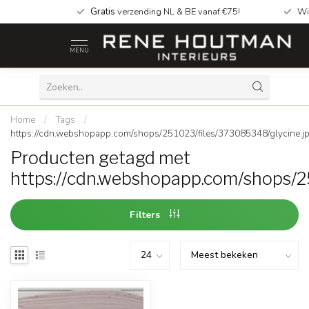
Gratis
verzending NL & BE vanaf €75!
Wi
MENU
Home
/
Tags
/
https://cdn.webshopapp.com/shops/251023/files/373085348/glycine.j
Producten getagd met
https://cdn.webshopapp.com/shops/2
Filters