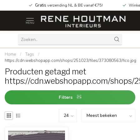
Gratis
verzending NL & BE vanaf €75!
Winke
MENU
Home
/
Tags
/
https://cdn.webshopapp.com/shops/251023/files/373080563/fico.jpg
Producten getagd met
https://cdn.webshopapp.com/shops/2
Filters