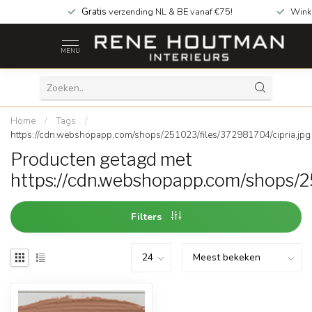
Gratis
verzending NL & BE vanaf €75!
Wink
MENU
Home
/
Tags
/
https://cdn.webshopapp.com/shops/251023/files/372981704/cipria.jpg
Producten getagd met
https://cdn.webshopapp.com/shops/25
Filters