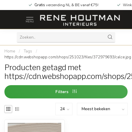
Gratis
verzending NL & BE vanaf €75!
Wink
MENU
Home
/
Tags
/
https://cdn.webshopapp.com/shops/251023/files/372979693/calce.jpg
Producten getagd met
https://cdn.webshopapp.com/shops/2
Filters