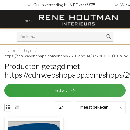
Gratis
verzending NL & BE vanaf €75!
Wink
MENU
Home
/
Tags
/
https://cdn.webshopapp.com/shops/251023/files/372967020/alain.jpg
Producten getagd met
https://cdn.webshopapp.com/shops/2
Filters