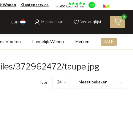
jk Wonen
Klantenservice
9.3
+1650
beoordelingen
0
Mijn account
Verlanglijst
EUR
es Vloeren
Landelijk Wonen
Merken
SALE!
iles/372962472/taupe.jpg
Toon: