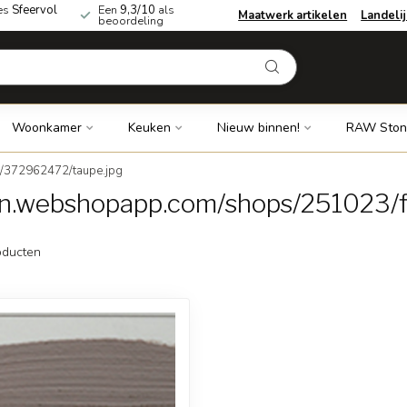
es
Sfeervol
Een
9,3/10
als
Maatwerk artikelen
Landeli
beoordeling
Woonkamer
Keuken
Nieuw binnen!
RAW Ston
s/372962472/taupe.jpg
dn.webshopapp.com/shops/251023/f
ducten