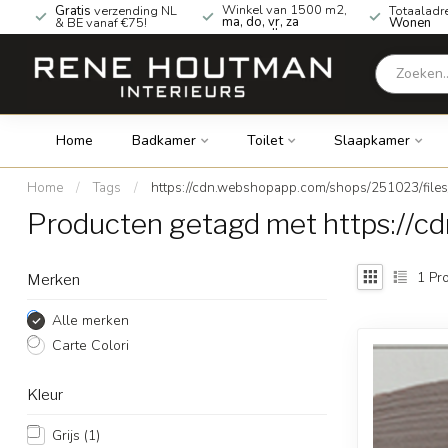
Winkel van 1500 m2,
Gratis
verzending NL
Totaaladr
ma, do, vr, za
& BE vanaf €75!
Wonen
geopend!
Home
Badkamer
Toilet
Slaapkamer
Home
/
Tags
/
https://cdn.webshopapp.com/shops/251023/file
Producten getagd met https://c
1
Pro
Merken
Alle merken
Carte Colori
Kleur
Grijs
(1)