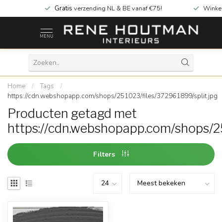
Gratis
verzending NL & BE vanaf €75!
Winke
MENU
Home
/
Tags
/
https://cdn.webshopapp.com/shops/251023/files/372961899/split.jpg
Producten getagd met
https://cdn.webshopapp.com/shops/25
Filters