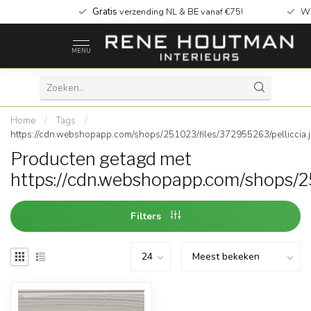
Gratis
verzending NL & BE vanaf €75!
Wi
MENU
Home
/
Tags
/
https://cdn.webshopapp.com/shops/251023/files/372955263/pelliccia.
Producten getagd met
https://cdn.webshopapp.com/shops/25
Filters