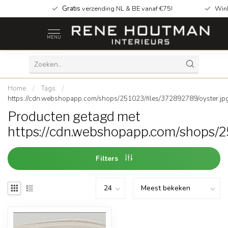
Gratis
verzending NL & BE vanaf €75!
Win
MENU
Home
/
Tags
/
https://cdn.webshopapp.com/shops/251023/files/372892789/oyster.jp
Producten getagd met
https://cdn.webshopapp.com/shops/2
Filters