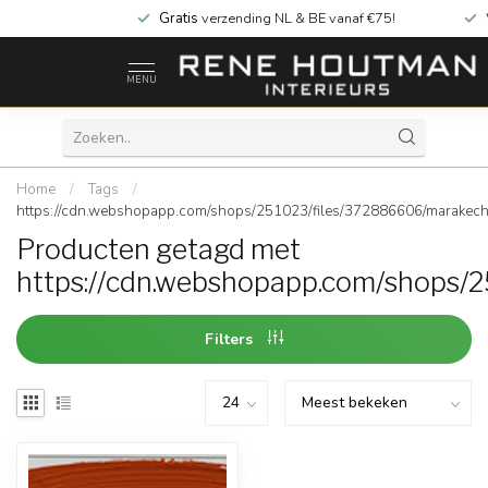
Gratis
verzending NL & BE vanaf €75!
MENU
Home
/
Tags
/
https://cdn.webshopapp.com/shops/251023/files/372886606/marakech
Producten getagd met
https://cdn.webshopapp.com/shops/
Filters