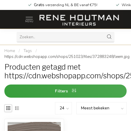
Gratis
verzending NL & BE vanaf €75!
Wink
MENU
Home
/
Tags
/
https://cdn.webshopapp.com/shops/251023/files/372883248/leem.jpg
Producten getagd met
https://cdn.webshopapp.com/shops/2
Filters