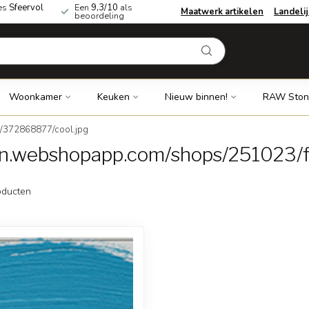
es
Sfeervol
Een
9,3/10
als
Maatwerk artikelen
Landeli
beoordeling
Woonkamer
Keuken
Nieuw binnen!
RAW Ston
s/372868877/cool.jpg
dn.webshopapp.com/shops/251023/f
ducten