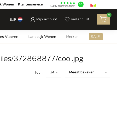
jk Wonen
Klantenservice
9.3
+1650
beoordelingen
0
Mijn account
Verlanglijst
EUR
es Vloeren
Landelijk Wonen
Merken
SALE!
iles/372868877/cool.jpg
Toon: