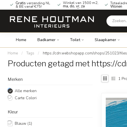
Winkel van 1500 m2,
Gratis
verzending NL
Totaaladr
ma, do, vr, za
& BE vanaf €75!
Wonen
geopend!
Home
Badkamer
Toilet
Slaapkamer
Home
/
Tags
/
https://cdn.webshopapp.com/shops/251023/file
Producten getagd met https://c
1
Pro
Merken
Alle merken
Carte Colori
Kleur
Blauw
(1)