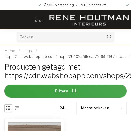
Gratis
verzending NL & BE vanaf €75!
MENU
Home
/
Tags
/
https://cdn.webshopapp.com/shops/251023/files/372868695/colosseu
Producten getagd met
https://cdn.webshopapp.com/shops/
Filters