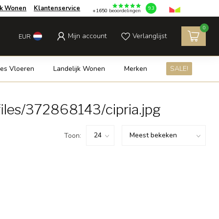
jk Wonen
Klantenservice
9.3
+1650
beoordelingen
0
Mijn account
Verlanglijst
EUR
es Vloeren
Landelijk Wonen
Merken
SALE!
les/372868143/cipria.jpg
Toon: