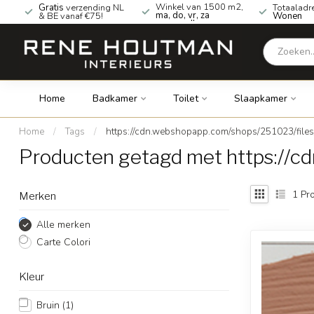
Winkel van 1500 m2,
Gratis
verzending NL
Totaaladr
ma, do, vr, za
& BE vanaf €75!
Wonen
geopend!
Home
Badkamer
Toilet
Slaapkamer
Home
/
Tags
/
https://cdn.webshopapp.com/shops/251023/files
Producten getagd met https://c
1
Pro
Merken
Alle merken
Carte Colori
Kleur
Bruin
(1)