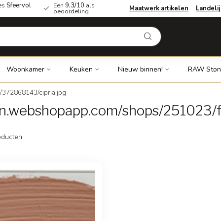
es
Sfeervol
Een
9,3/10
als
Maatwerk artikelen
Landeli
beoordeling
Woonkamer
Keuken
Nieuw binnen!
RAW Ston
/372868143/cipria.jpg
dn.webshopapp.com/shops/251023/fi
ducten