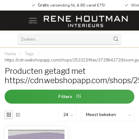
Gratis
verzending NL & BE vanaf €75!
Win
MENU
Home
/
Tags
/
https://cdn.webshopapp.com/shops/251023/files/372864272/bloom.jp
Producten getagd met
https://cdn.webshopapp.com/shops/2
Filters