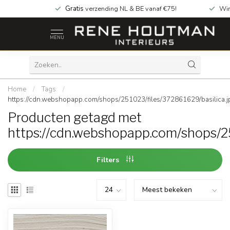
Gratis
verzending NL & BE vanaf €75!
Win
MENU
Home
/
Tags
/
https://cdn.webshopapp.com/shops/251023/files/372861629/basilica.j
Producten getagd met
https://cdn.webshopapp.com/shops/25
Filters