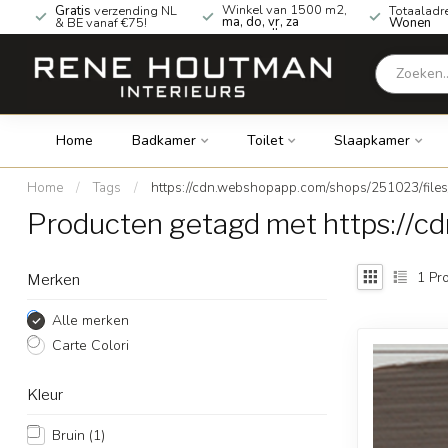
Winkel van 1500 m2,
Gratis
verzending NL
Totaaladr
ma, do, vr, za
& BE vanaf €75!
Wonen
geopend!
Home
Badkamer
Toilet
Slaapkamer
Home
/
Tags
/
https://cdn.webshopapp.com/shops/251023/file
Producten getagd met https://c
1
Pro
Merken
Alle merken
Carte Colori
Kleur
Bruin
(1)