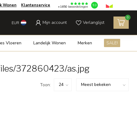
jk Wonen
Klantenservice
9.3
+1650
beoordelingen
0
Mijn account
Verlanglijst
EUR
es Vloeren
Landelijk Wonen
Merken
SALE!
iles/372860423/as.jpg
Toon: