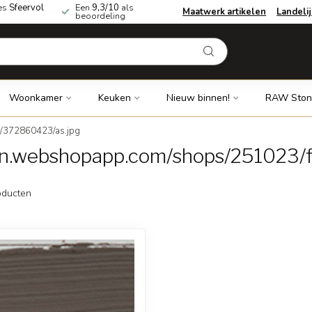
es
Sfeervol
Een
9,3/10
als
Maatwerk artikelen
Landeli
beoordeling
Woonkamer
Keuken
Nieuw binnen!
RAW Ston
s/372860423/as.jpg
dn.webshopapp.com/shops/251023/f
ducten