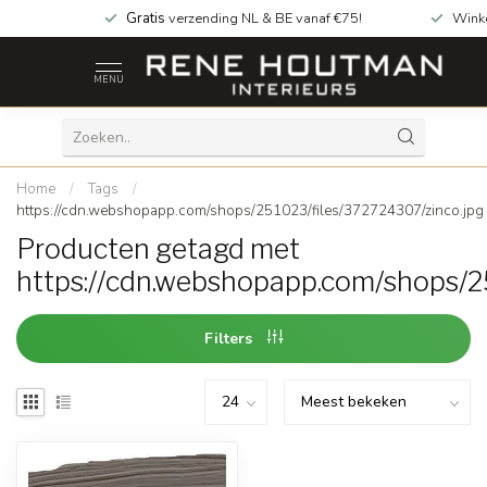
Gratis
verzending NL & BE vanaf €75!
Wink
MENU
Home
/
Tags
/
https://cdn.webshopapp.com/shops/251023/files/372724307/zinco.jpg
Producten getagd met
https://cdn.webshopapp.com/shops/2
Filters