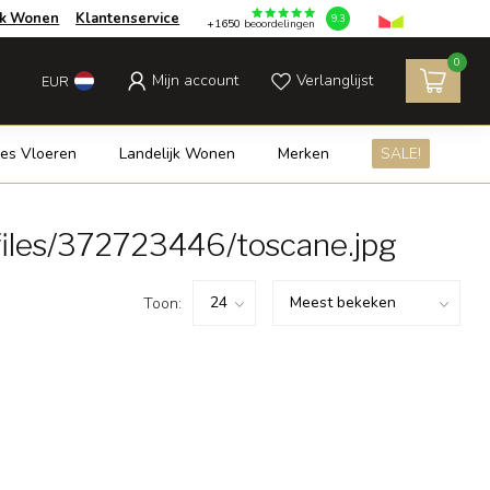
jk Wonen
Klantenservice
9.3
+1650
beoordelingen
0
Mijn account
Verlanglijst
EUR
es Vloeren
Landelijk Wonen
Merken
SALE!
iles/372723446/toscane.jpg
Toon: