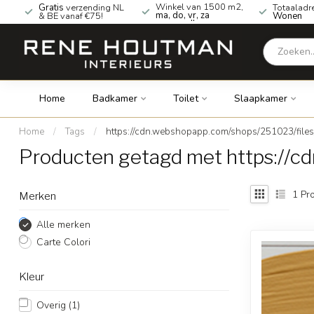
Winkel van 1500 m2,
Gratis
verzending NL
Totaaladr
ma, do, vr, za
& BE vanaf €75!
Wonen
geopend!
Home
Badkamer
Toilet
Slaapkamer
Home
/
Tags
/
https://cdn.webshopapp.com/shops/251023/file
Producten getagd met https://c
1
Pro
Merken
Alle merken
Carte Colori
Kleur
Overig
(1)