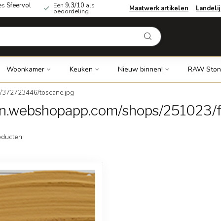
es
Sfeervol
Een
9,3/10
als
Maatwerk artikelen
Landeli
beoordeling
Woonkamer
Keuken
Nieuw binnen!
RAW Ston
s/372723446/toscane.jpg
dn.webshopapp.com/shops/251023/f
ducten