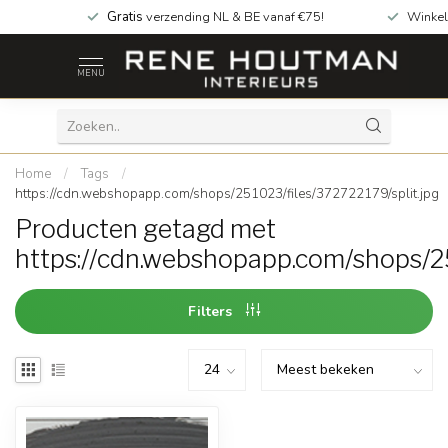
Gratis
verzending NL & BE vanaf €75!
Winkel
MENU
Home
/
Tags
/
https://cdn.webshopapp.com/shops/251023/files/372722179/split.jpg
Producten getagd met
https://cdn.webshopapp.com/shops/25
Filters