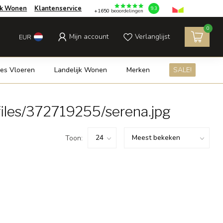
jk Wonen
Klantenservice
9.3
+1650
beoordelingen
0
Mijn account
Verlanglijst
EUR
es Vloeren
Landelijk Wonen
Merken
SALE!
iles/372719255/serena.jpg
Toon: