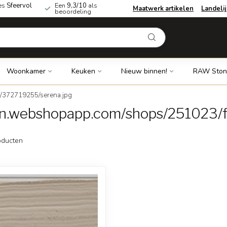
es
Sfeervol
Een
9,3/10
als
Maatwerk artikelen
Landeli
beoordeling
Woonkamer
Keuken
Nieuw binnen!
RAW Ston
s/372719255/serena.jpg
dn.webshopapp.com/shops/251023/f
ducten