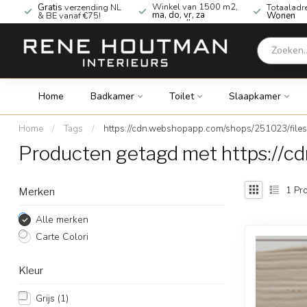
Winkel van 1500 m2,
Gratis
verzending NL
Totaaladr
ma, do, vr, za
& BE vanaf €75!
Wonen
geopend!
Home
Badkamer
Toilet
Slaapkamer
Home
/
Tags
/
https://cdn.webshopapp.com/shops/251023/file
Producten getagd met https://c
1
Pro
Merken
Alle merken
Carte Colori
Kleur
Grijs
(1)