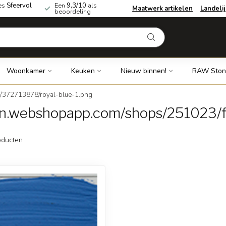
es
Sfeervol
Een
9,3/10
als
Maatwerk artikelen
Landeli
beoordeling
Woonkamer
Keuken
Nieuw binnen!
RAW Ston
s/372713878/royal-blue-1.png
dn.webshopapp.com/shops/251023/f
ducten