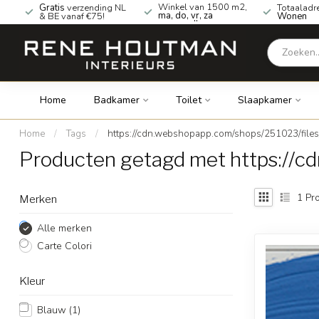
Winkel van 1500 m2,
Gratis
verzending NL
Totaaladr
ma, do, vr, za
& BE vanaf €75!
Wonen
geopend!
Home
Badkamer
Toilet
Slaapkamer
Home
/
Tags
/
https://cdn.webshopapp.com/shops/251023/file
Producten getagd met https://c
1
Pro
Merken
Alle merken
Carte Colori
Kleur
Blauw
(1)