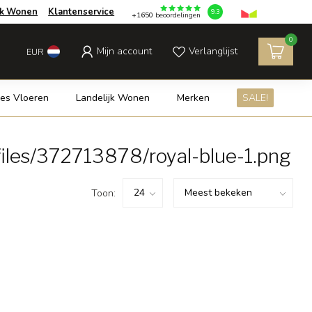
jk Wonen
Klantenservice
9.3
+1650
beoordelingen
0
Mijn account
Verlanglijst
EUR
es Vloeren
Landelijk Wonen
Merken
SALE!
iles/372713878/royal-blue-1.png
Toon: