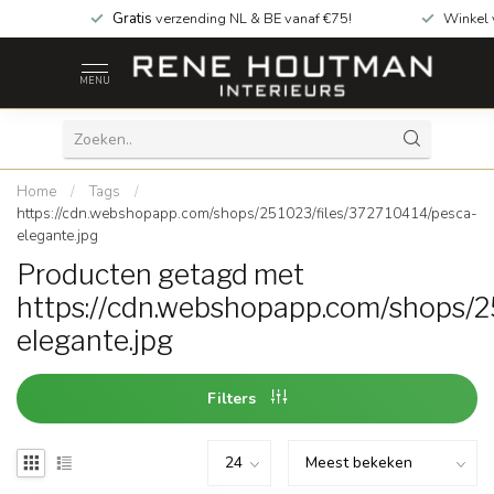
Gratis
verzending NL & BE vanaf €75!
Winkel
MENU
Home
/
Tags
/
https://cdn.webshopapp.com/shops/251023/files/372710414/pesca-
elegante.jpg
Producten getagd met
https://cdn.webshopapp.com/shops/2
elegante.jpg
Filters