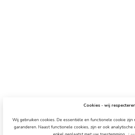
Cookies - wij respecteren
Wij gebruiken cookies. De essentiële en functionele cookie zij
garanderen. Naast functionele cookies, zijn er ook analytische
enkel geplaatst met uw toestemming.
Lee