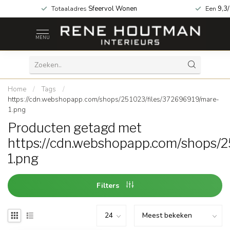
za geopend!
Totaaladres
Sfeervol Wonen
Een
9,3
MENU
Home
/
Tags
/
https://cdn.webshopapp.com/shops/251023/files/372696919/mare-
1.png
Producten getagd met
https://cdn.webshopapp.com/shops/
1.png
Filters