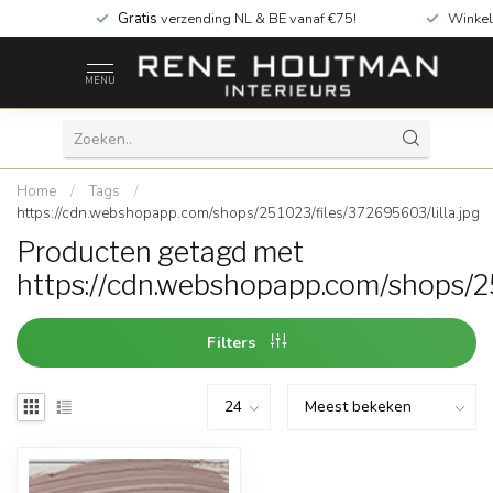
Gratis
verzending NL & BE vanaf €75!
Winkel
MENU
Home
/
Tags
/
https://cdn.webshopapp.com/shops/251023/files/372695603/lilla.jpg
Producten getagd met
https://cdn.webshopapp.com/shops/25
Filters