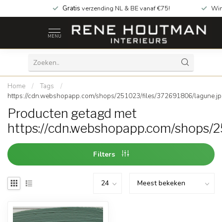
Gratis
verzending NL & BE vanaf €75!
Win
MENU
Home
/
Tags
/
https://cdn.webshopapp.com/shops/251023/files/372691806/lagune.j
Producten getagd met
https://cdn.webshopapp.com/shops/2
Filters