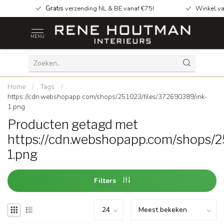
Gratis
verzending NL & BE vanaf €75!
Winkel v
MENU
Home
/
Tags
/
https://cdn.webshopapp.com/shops/251023/files/372690389/ink-
1.png
Producten getagd met
https://cdn.webshopapp.com/shops/2
1.png
Filters