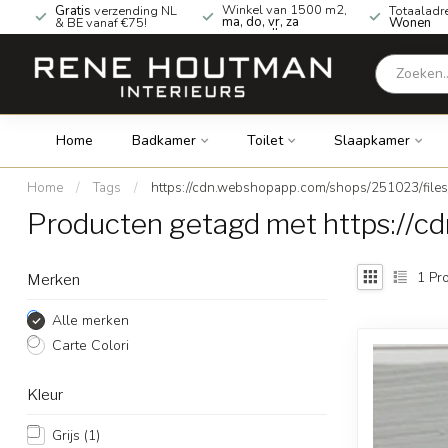
Winkel van 1500 m2,
Gratis
verzending NL
Totaaladr
ma, do, vr, za
& BE vanaf €75!
Wonen
geopend!
Home
Badkamer
Toilet
Slaapkamer
Home
/
Tags
/
https://cdn.webshopapp.com/shops/251023/file
Producten getagd met https://c
1
Pro
Merken
Alle merken
Carte Colori
Kleur
Grijs
(1)