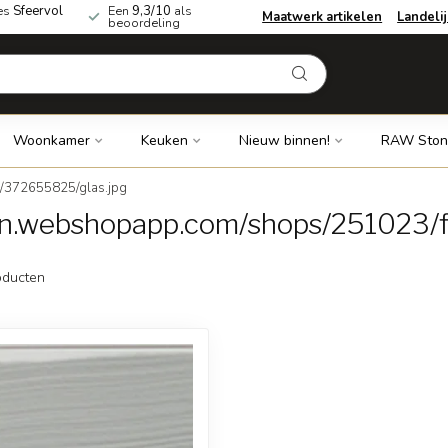
es
Sfeervol
Een
9,3/10
als
Maatwerk artikelen
Landeli
beoordeling
Woonkamer
Keuken
Nieuw binnen!
RAW Ston
s/372655825/glas.jpg
dn.webshopapp.com/shops/251023/f
ducten