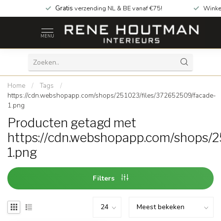
Gratis
verzending NL & BE vanaf €75!
Winke
MENU
Home
/
Tags
/
https://cdn.webshopapp.com/shops/251023/files/372652509/facade-
1.png
Producten getagd met
https://cdn.webshopapp.com/shops/
1.png
Filters