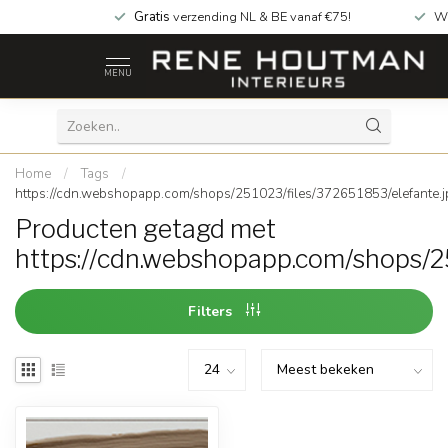
Gratis
verzending NL & BE vanaf €75!
Wi
MENU
Home
/
Tags
/
https://cdn.webshopapp.com/shops/251023/files/372651853/elefante.j
Producten getagd met
https://cdn.webshopapp.com/shops/2
Filters