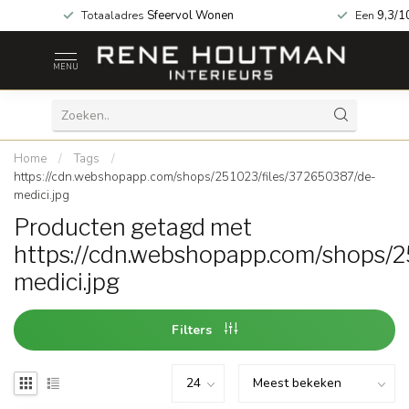
 geopend!
Totaaladres
Sfeervol Wonen
Een
9,3/1
MENU
Home
/
Tags
/
https://cdn.webshopapp.com/shops/251023/files/372650387/de-
medici.jpg
Producten getagd met
https://cdn.webshopapp.com/shops/
medici.jpg
Filters