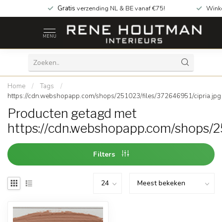
Gratis
verzending NL & BE vanaf €75!
Wink
MENU
Home
/
Tags
/
https://cdn.webshopapp.com/shops/251023/files/372646951/cipria.jpg
Producten getagd met
https://cdn.webshopapp.com/shops/25
Filters