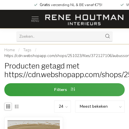
Gratis
verzending NL & BE vanaf €75!
W
MENU
Home
/
Tags
/
https://cdn.webshopapp.com/shops/251023/files/372127106/aubusson
Producten getagd met
https://cdn.webshopapp.com/shops/2
Filters