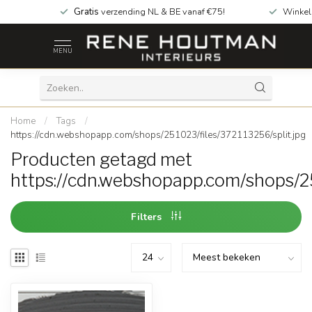
Gratis
verzending NL & BE vanaf €75!
Winkel
MENU
Home
/
Tags
/
https://cdn.webshopapp.com/shops/251023/files/372113256/split.jpg
Producten getagd met
https://cdn.webshopapp.com/shops/25
Filters