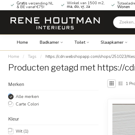
Winkel van 1500 m2,
Gratis
verzending NL
Totaaladr
ma, do, vr, za
& BE vanaf €75!
Wonen
geopend!
Home
Badkamer
Toilet
Slaapkamer
Home
/
Tags
/
https://cdn.webshopapp.com/shops/251023/file
Producten getagd met https://c
1
Pro
Merken
Alle merken
Carte Colori
Kleur
Wit
(1)