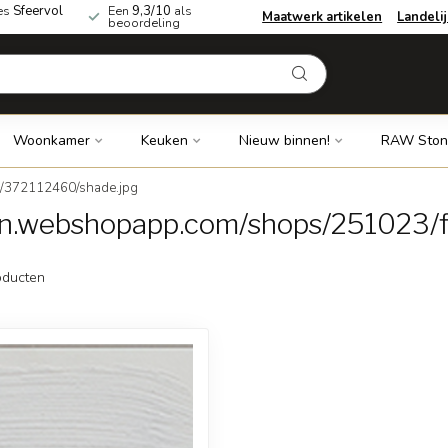
es
Sfeervol
Een
9,3/10
als
Maatwerk artikelen
Landeli
beoordeling
Woonkamer
Keuken
Nieuw binnen!
RAW Ston
s/372112460/shade.jpg
dn.webshopapp.com/shops/251023/f
ducten