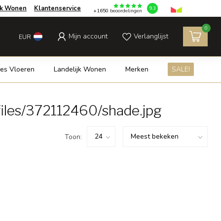
jk Wonen
Klantenservice
9.3
+1650
beoordelingen
0
Mijn account
Verlanglijst
EUR
es Vloeren
Landelijk Wonen
Merken
SALE!
iles/372112460/shade.jpg
Toon: