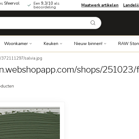
es
Sfeervol
Een
9,3/10
als
Maatwerk artikelen
Landeli
beoordeling
Woonkamer
Keuken
Nieuw binnen!
RAW Ston
/372111297/salvia.jpg
dn.webshopapp.com/shops/251023/fi
ducten