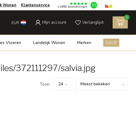
jk Wonen
Klantenservice
9.3
+1650
beoordelingen
0
Mijn account
Verlanglijst
EUR
es Vloeren
Landelijk Wonen
Merken
SALE!
les/372111297/salvia.jpg
Toon: