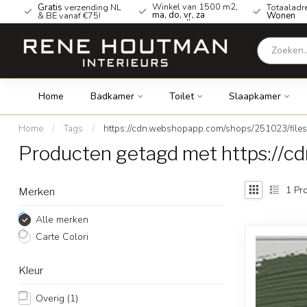
Winkel van 1500 m2,
Gratis
verzending NL
Totaaladr
ma, do, vr, za
& BE vanaf €75!
Wonen
geopend!
Home
Badkamer
Toilet
Slaapkamer
Home
/
Tags
/
https://cdn.webshopapp.com/shops/251023/files
Producten getagd met https://c
1
Pro
Merken
Alle merken
Carte Colori
Kleur
Overig
(1)