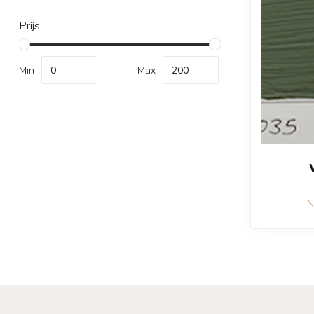
Prijs
Min
Max
V
N