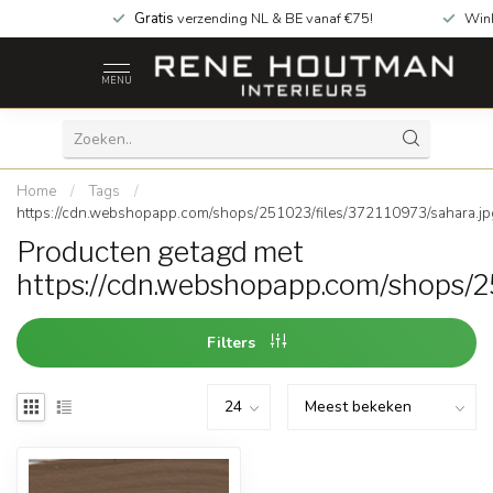
Gratis
verzending NL & BE vanaf €75!
Win
MENU
Home
/
Tags
/
https://cdn.webshopapp.com/shops/251023/files/372110973/sahara.jp
Producten getagd met
https://cdn.webshopapp.com/shops/2
Filters