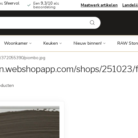
es
Sfeervol
Een
9,3/10
als
Maatwerk artikelen
Landeli
beoordeling
Woonkamer
Keuken
Nieuw binnen!
RAW Ston
s/372055390/piombo.jpg
cdn.webshopapp.com/shops/251023/
ducten