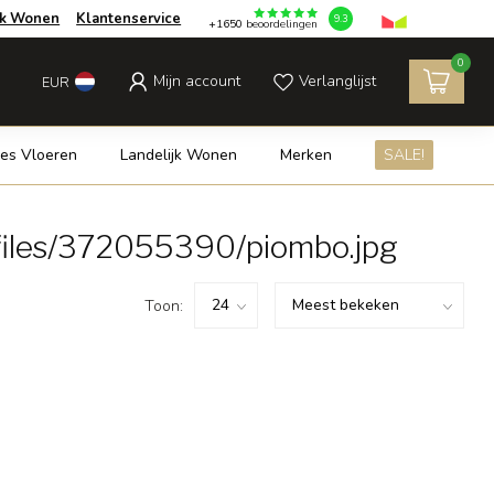
jk Wonen
Klantenservice
9.3
+1650
beoordelingen
0
Mijn account
Verlanglijst
EUR
es Vloeren
Landelijk Wonen
Merken
SALE!
files/372055390/piombo.jpg
Toon: