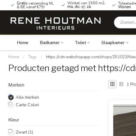
Winkel van 1500 m2,
Gratis
verzending NL
Totaaladr
ma, do, vr, za
& BE vanaf €75!
Wonen
geopend!
Home
Badkamer
Toilet
Slaapkamer
Home
/
Tags
/
https://cdn.webshopapp.com/shops/251023/file
Producten getagd met https://
1
Pro
Merken
Alle merken
Carte Colori
Kleur
Zwart
(1)