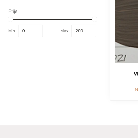
Prijs
Min
Max
V
N