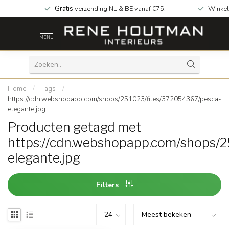
Gratis
verzending NL & BE vanaf €75!
Winkel
MENU
Home
/
Tags
/
https://cdn.webshopapp.com/shops/251023/files/372054367/pesca-
elegante.jpg
Producten getagd met
https://cdn.webshopapp.com/shops/
elegante.jpg
Filters