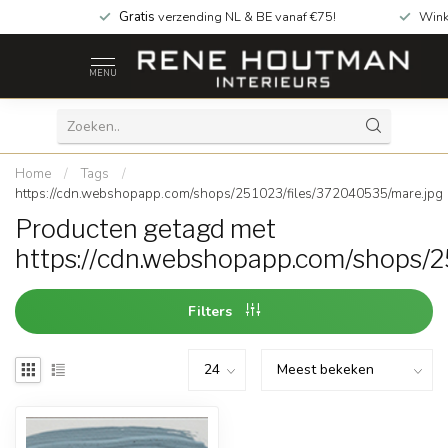
Gratis
verzending NL & BE vanaf €75!
Wink
MENU
Home
/
Tags
/
https://cdn.webshopapp.com/shops/251023/files/372040535/mare.jpg
Producten getagd met
https://cdn.webshopapp.com/shops/
Filters