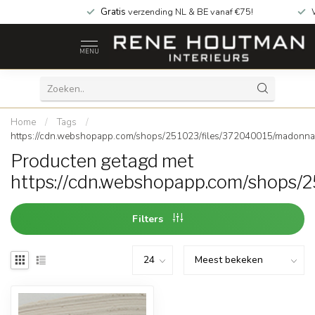
Gratis
verzending NL & BE vanaf €75!
MENU
Home
/
Tags
/
https://cdn.webshopapp.com/shops/251023/files/372040015/madonna
Producten getagd met
https://cdn.webshopapp.com/shops/
Filters