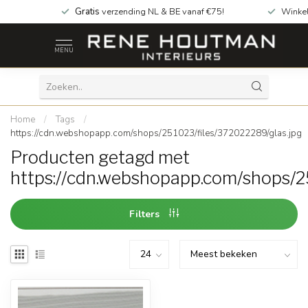
Gratis
verzending NL & BE vanaf €75!
Winke
MENU
Home
/
Tags
/
https://cdn.webshopapp.com/shops/251023/files/372022289/glas.jpg
Producten getagd met
https://cdn.webshopapp.com/shops/2
Filters