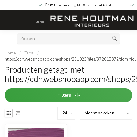
Gratis
verzending NL & BE vanaf €75!
MENU
Home
/
Tags
/
https://cdn.webshopapp.com/shops/251023/files/372015872/dominiqu
Producten getagd met
https://cdn.webshopapp.com/shops/2
Filters