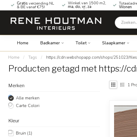
Winkel van 1500 m2,
Gratis
verzending NL
Totaaladr
ma, do, vr, za
& BE vanaf €75!
Wonen
geopend!
Home
Badkamer
Toilet
Slaapkamer
Home
/
Tags
/
https://cdn.webshopapp.com/shops/251023/file
Producten getagd met https://c
1
Pro
Merken
Alle merken
Carte Colori
Kleur
Bruin
(1)