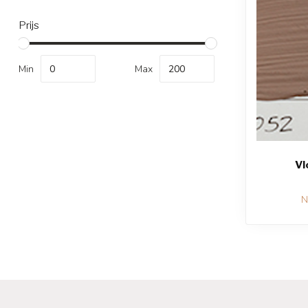
Prijs
Min
Max
Vl
N