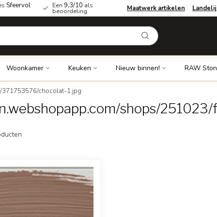
es
Sfeervol
Een
9,3/10
als
Maatwerk artikelen
Landeli
beoordeling
Woonkamer
Keuken
Nieuw binnen!
RAW Ston
s/371753576/chocolat-1.jpg
dn.webshopapp.com/shops/251023/f
ducten