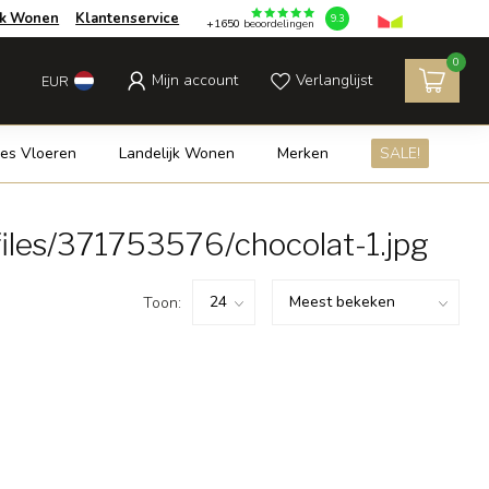
jk Wonen
Klantenservice
9.3
+1650
beoordelingen
0
Mijn account
Verlanglijst
EUR
es Vloeren
Landelijk Wonen
Merken
SALE!
iles/371753576/chocolat-1.jpg
Toon: