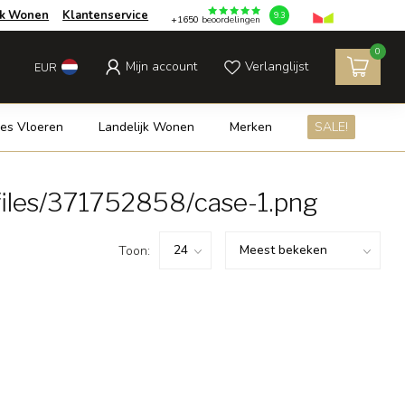
jk Wonen
Klantenservice
9.3
+1650
beoordelingen
0
Mijn account
Verlanglijst
EUR
es Vloeren
Landelijk Wonen
Merken
SALE!
files/371752858/case-1.png
Toon: