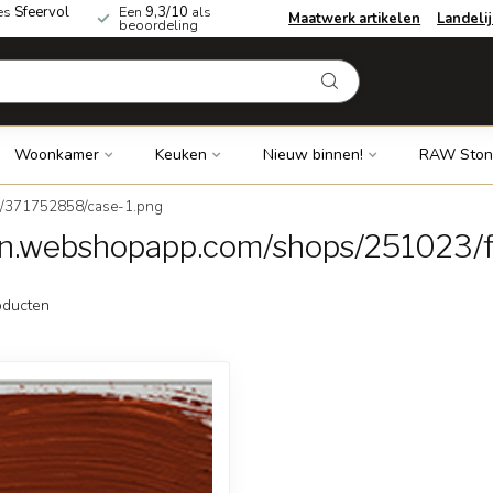
es
Sfeervol
Een
9,3/10
als
Maatwerk artikelen
Landeli
beoordeling
Woonkamer
Keuken
Nieuw binnen!
RAW Ston
s/371752858/case-1.png
cdn.webshopapp.com/shops/251023/
ducten