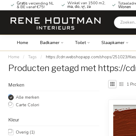
Winkel van 1500 m2,
Gratis
verzending NL
Totaaladr
ma, do, vr, za
& BE vanaf €75!
Wonen
geopend!
Home
Badkamer
Toilet
Slaapkamer
Home
/
Tags
/
https://cdn.webshopapp.com/shops/251023/file
Producten getagd met https://
1
Pro
Merken
Alle merken
Carte Colori
Kleur
Overig
(1)