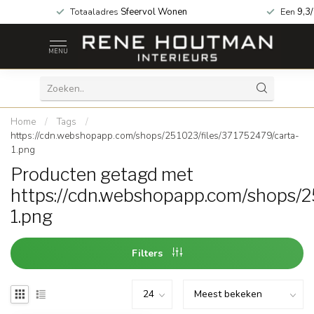
za geopend!
Totaaladres
Sfeervol Wonen
Een
9,3
MENU
Home
/
Tags
/
https://cdn.webshopapp.com/shops/251023/files/371752479/carta-
1.png
Producten getagd met
https://cdn.webshopapp.com/shops/2
1.png
Filters