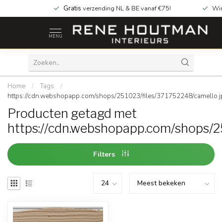
Gratis
verzending NL & BE vanaf €75!
Wi
MENU
Home
/
Tags
/
https://cdn.webshopapp.com/shops/251023/files/371752248/camello.j
Producten getagd met
https://cdn.webshopapp.com/shops/2
Filters